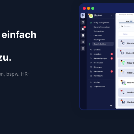
 einfach
zu.
en, bspw. HR-