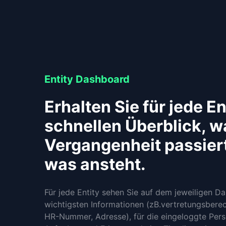
Entity Dashboard
Erhalten Sie für jede En
schnellen Überblick, w
Vergangenheit passiert
was ansteht.
Für jede Entity sehen Sie auf dem jeweiligen D
wichtigsten Informationen (zB.vertretungsberec
HR-Nummer, Adresse), für die eingeloggte Per