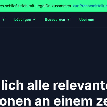
es schließt sich mit LegalOn zusammen
-
zur Pressemitteilu
t
▼
Lösungen
▼
Ressourcen
▼
Über uns
lich alle relevan
ionen an einem z