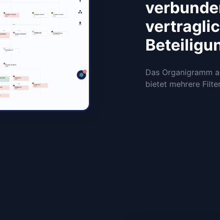
verbunde
vertragl
Beteiligu
Das Organigramm akt
bietet mehrere Filte