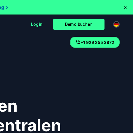
ng
×
Login
Demo buchen
+1 929 255 3972
ten
entralen