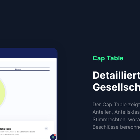
Cap Table
Detaillier
Gesellsch
Der Cap Table zeigt 
Anteilen, Anteilsk
Stimmrechten, worau
Beschlüsse berechne