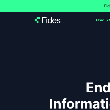
Fid
Produk
End
Informat