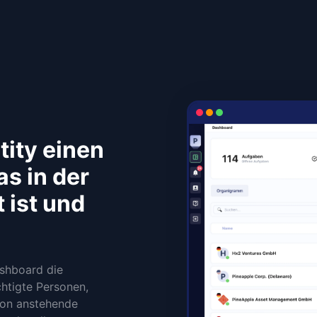
tity einen
as in der
 ist und
ashboard die
htigte Personen,
son anstehende